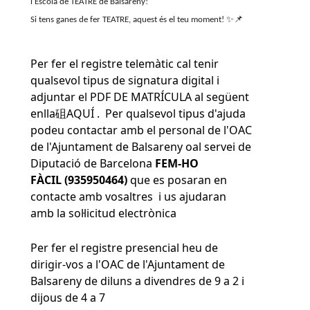
l'Escola de TEATRE de Balsareny!
Si tens ganes de fer TEATRE, aquest és el teu moment!
✨📌
Per fer el registre telemàtic cal tenir
qualsevol tipus de signatura digital i
adjuntar el PDF DE MATRÍCULA al següent
enlla砠
AQUÍ
. Per qualsevol tipus d'ajuda
podeu contactar amb el personal de l'OAC
de l'Ajuntament de Balsareny oal servei de
Diputació de Barcelona
FEM-HO
FÀCIL (935950464)
que es posaran en
contacte amb vosaltres i us ajudaran
amb la sol·licitud electrònica
Per fer el registre presencial heu de
dirigir-vos a l'OAC de l'Ajuntament de
Balsareny de diluns a divendres de 9 a 2 i
dijous de 4 a 7