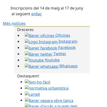
Inscripcions del 14 de maig al 17 de juny
al següent
enllaç
Més notícies
Dreceres
Oficines
Instagram
Facebook
Twitter
Youtube
Whatsapp
Destaquem!
fem-ho fàcil
normativa urbanistica
cartell
Baner separa obre tanca
Baner d'accés a la web dels pastorets de Bals