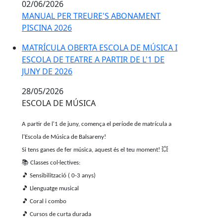
02/06/2026
MANUAL PER TREURE'S ABONAMENT
PISCINA 2026
MATRÍCULA OBERTA ESCOLA DE MÚSICA I ESCOLA DE T
MATRÍCULA OBERTA ESCOLA DE MÚSICA I
ESCOLA DE TEATRE A PARTIR DE L'1 DE
JUNY DE 2026
28/05/2026
ESCOLA DE MÚSICA
A partir de l'1 de juny, comença el període de matrícula a
l'Escola de Música de Balsareny!
Si tens ganes de fer música, aquest és el teu moment!
💥
📚
Classes col·lectives:
🎵
Sensibilització ( 0-3 anys)
🎵
Llenguatge musical
🎵
Coral i combo
🎵
Cursos de curta durada