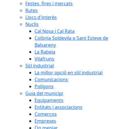
Festes, fires i mercats
Rutes
Llocs d'interès
Nuclis
Cal Nosa i Cal Rata
Colònia Soldevila o Sant Esteve de
Balsareny
La Rabeia
Vilafruns
Sòl industrial
La millor opció en sòl industrial
Comunicacions
Polígons
Guia del municipi
Equipaments
Entitats i associacions
Comerços
Empreses
On menjar