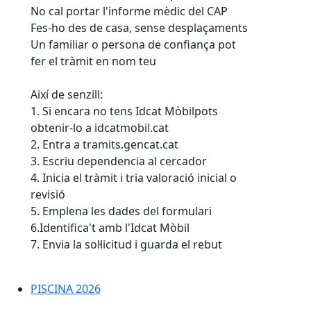
No cal portar l'informe mèdic del CAP
Fes-ho des de casa, sense desplaçaments
Un familiar o persona de confiança pot
fer el tràmit en nom teu
Així de senzill:
1. Si encara no tens Idcat Mòbilpots
obtenir-lo a idcatmobil.cat
2. Entra a tramits.gencat.cat
3. Escriu dependencia al cercador
4. Inicia el tràmit i tria valoració inicial o
revisió
5. Emplena les dades del formulari
6.Identifica't amb l'Idcat Mòbil
7. Envia la sol·licitud i guarda el rebut
PISCINA 2026
PISCINA 2026