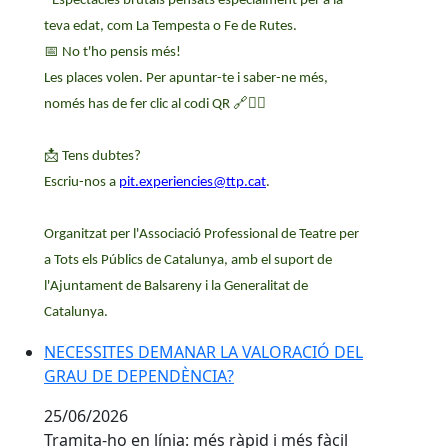
- Espectacles brutals pensats especialment per a la
teva edat, com La Tempesta o Fe de Rutes.
📅
No t'ho pensis més!
Les places volen. Per apuntar-te i saber-ne més,
només has de fer clic al codi QR
🔗☝🏻
📩
Tens dubtes?
Escriu-nos a
pit.experiencies@ttp.cat
.
Organitzat per l'Associació Professional de Teatre per
a Tots els Públics de Catalunya, amb el suport de
l'Ajuntament de Balsareny i la Generalitat de
Catalunya.
NECESSITES DEMANAR LA VALORACIÓ DEL GRAU DE 
NECESSITES DEMANAR LA VALORACIÓ DEL
GRAU DE DEPENDÈNCIA?
25/06/2026
Tramita-ho en línia: més ràpid i més fàcil