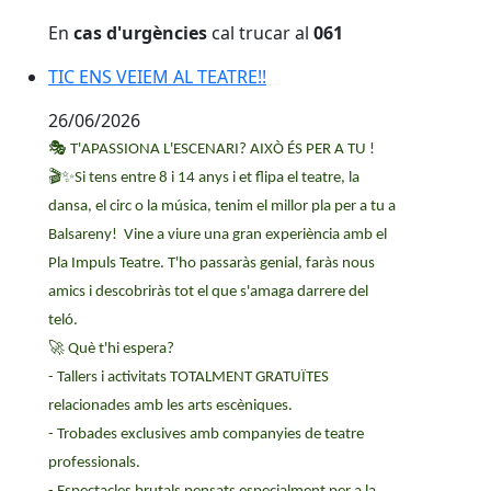
En
cas d'urgències
cal trucar al
061
TIC ENS VEIEM AL TEATRE!!
TIC ENS VEIEM AL TEATRE!!
26/06/2026
🎭
T'APASSIONA L'ESCENARI? AIXÒ ÉS PER A TU !
🎬✨
Si tens entre 8 i 14 anys i et flipa el teatre, la
dansa, el circ o la música, tenim el millor pla per a tu a
Balsareny! Vine a viure una gran experiència amb el
Pla Impuls Teatre. T'ho passaràs genial, faràs nous
amics i descobriràs tot el que s'amaga darrere del
teló.
🚀
Què t'hi espera?
- Tallers i activitats TOTALMENT GRATUÏTES
relacionades amb les arts escèniques.
- Trobades exclusives amb companyies de teatre
professionals.