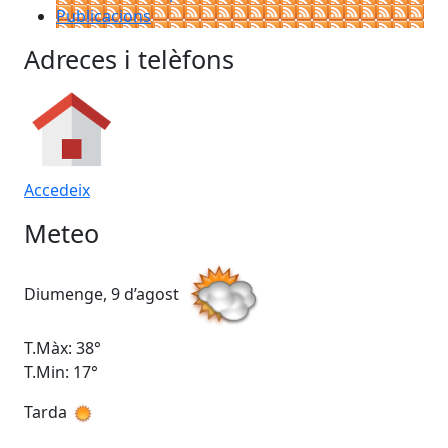
Publicacions
Adreces i telèfons
Accedeix
Meteo
Diumenge, 9 d’agost
Dil
T.Màx: 38°
T.M
T.Min: 17°
T.M
Tarda
Ta