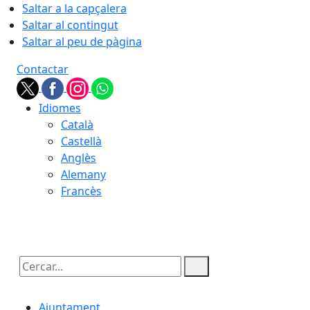
Saltar a la capçalera
Saltar al contingut
Saltar al peu de pàgina
Contactar
Idiomes
Català
Castellà
Anglès
Alemany
Francès
09.08.2026 | 09:09
Cercar:
Ajuntament