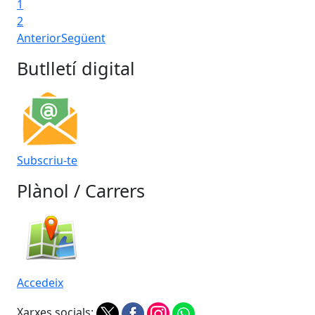
1
2
Anterior
Següent
Butlletí digital
Subscriu-te
Plànol / Carrers
Accedeix
Xarxes socials: