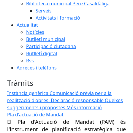
Biblioteca municipal Pere Casaldàliga
Serveis
Activitats i formació
Actualitat
Notícies
Butlletí municipal
Participació ciutadana
Butlletí digital
Rss
Adreces i telèfons
Tràmits
Instància genèrica
Comunicació prèvia per a la
realització d'obres. Declaració responsable
Queixes
suggeriments i propostes
Més informació
Pla d'actuació de Mandat
TE
El Pla d'Actuació de Mandat (PAM) és
r
Te
i
l'instrument de planificació estratègica que