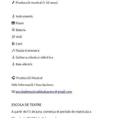
🎵
Producció musical (+ 10 anys)
🎸
Instruments:
🎹
Piano
🥁
Bateria
🎻
Violí
🎤
Cant
🎶
Flauta travessera
🎸
Guitarra clàssica i elèctrica
🎸
Baix elèctric
🎧
Producció Musical
Més informació i inscripcions:
📧
escolademusicadebalsareny@gmail.com
ESCOLA DE TEATRE
A partir de l'1 de juny, comença el període de matrícula a